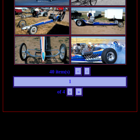
«
‹
40 item(s)
of
4
›
»